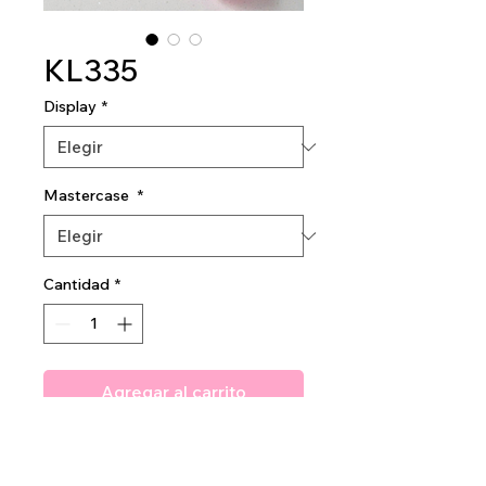
KL335
Display
*
Mastercase
*
Cantidad
*
Agregar al carrito
Amuse Cosmic Blur Face
Primer