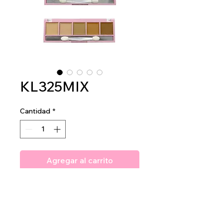
KL325MIX
Cantidad
*
Agregar al carrito
Amuse Chisel & Define
Contour Palette
1dz per display