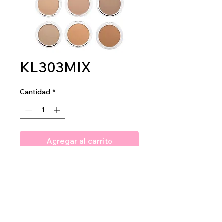
KL303MIX
Cantidad
*
Agregar al carrito
Amuse Mesmerizing Bronzer
2 dz per display
24 dz per master case