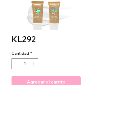
KL292
Cantidad
*
Agregar al carrito
Amuse Primer & Moisturizer
2 dz per display
24 dz per master case