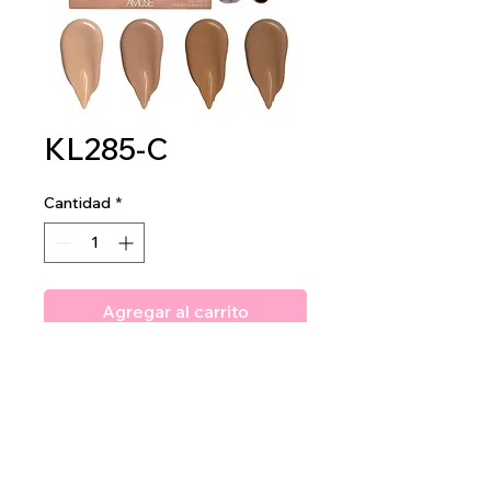
KL285-C
Cantidad
*
Agregar al carrito
Amuse My Power Foundation
2DZ PER DISPLAY
12 DZ PER MASTER CASE