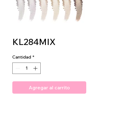
KL284MIX
Cantidad
*
Agregar al carrito
Amuse Professional Get it
Glowin Powder Highlighter
2 DZ PER DISPLAY
16 DZ PER MASTER CASE