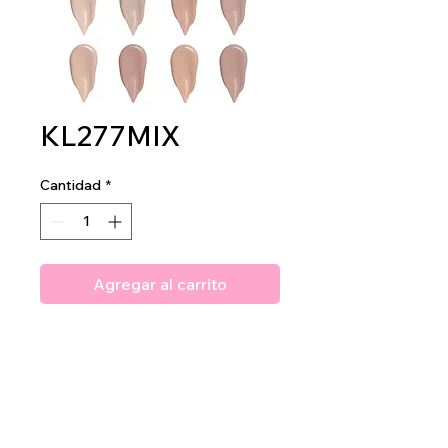
KL277MIX
Cantidad
*
Agregar al carrito
Amuse Incognito Full Coverage
Concealer
2 dz per display
40 dz per master case