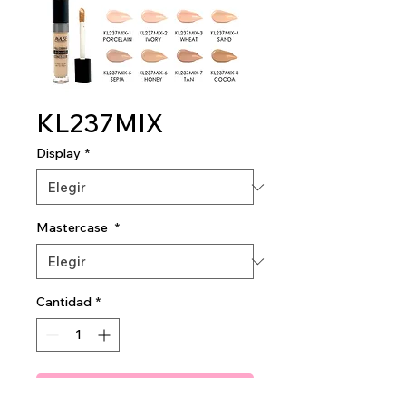
KL237MIX
Display
*
Mastercase
*
Cantidad
*
Agregar al carrito