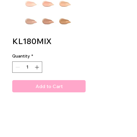
KL180MIX
Quantity
*
Add to Cart
Amuse Brilliant Skin Concealer
in 6 Beautiful tones
3dz per display
60dz per master case