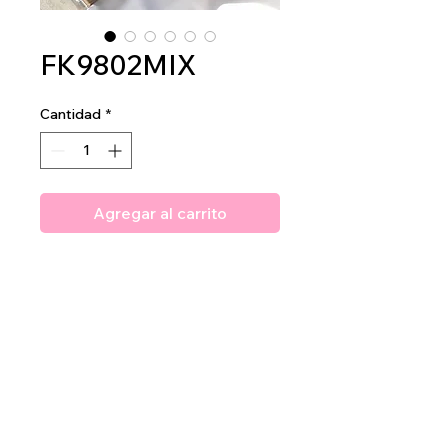
FK9802MIX
Cantidad
*
Agregar al carrito
Amuse Eternal Hues Shadow
Palette
2dz per display
24dz per mastercase