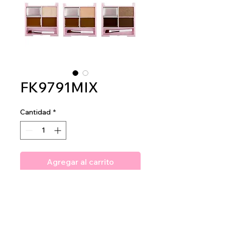
FK9791MIX
Cantidad
*
Agregar al carrito
Amuse Browtastic Brow Styling
Kit
2dz per display