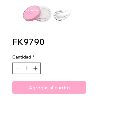
FK9790
Cantidad
*
Agregar al carrito
Amuse Professional Locked in
Brow Gel
2dz per display
24dz per mastercase