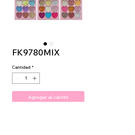
FK9780MIX
Cantidad
*
Agregar al carrito
Amuse Professional Heart of
Sparkles
2 dz per display