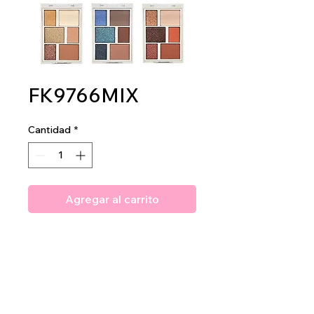
FK9766MIX
Cantidad
*
Agregar al carrito
Amuse Professional The
Elements Shadow Palette
2 dz per display
24 dz per mastercase