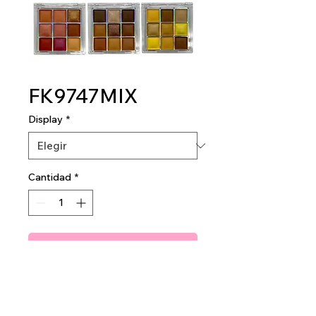
FK9747MIX
Display
*
Cantidad
*
Agregar al carrito
I'm Donuts About You
Eyeshadow Palettes