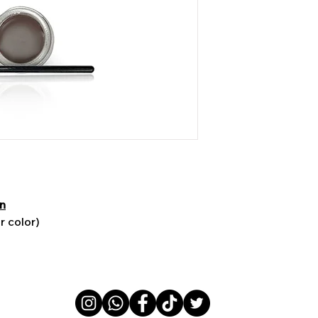
n
r color)