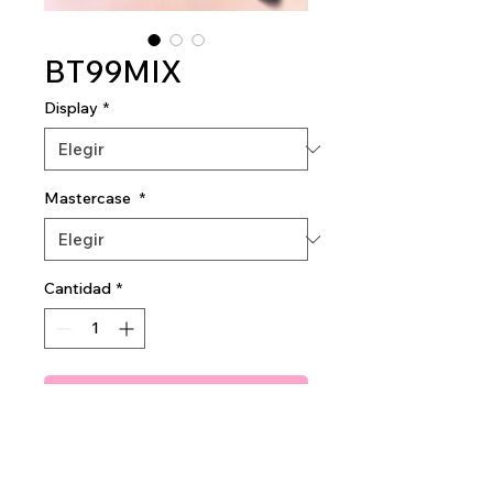
BT99MIX
Display
*
Mastercase
*
Cantidad
*
Agregar al carrito
Amuse Tinted Big Balm XL
2dz per display