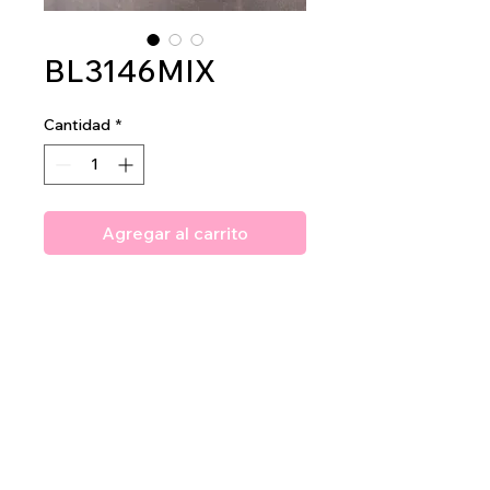
BL3146MIX
Cantidad
*
Agregar al carrito
Amuse Cupid's Cheeks
2dz per display
24dz per mastercase