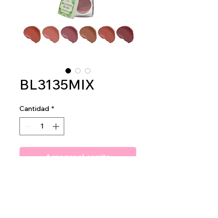
BL3135MIX
Cantidad
*
Agregar al carrito
Amuse Billionaire Cream Blush
2dz per display
24dz per mastercase