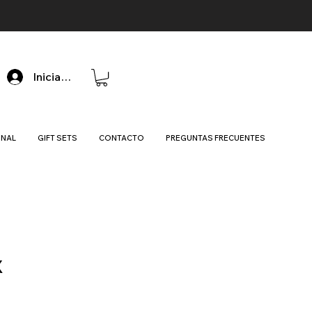
Iniciar sesión
ONAL
GIFT SETS
CONTACTO
PREGUNTAS FRECUENTES
X