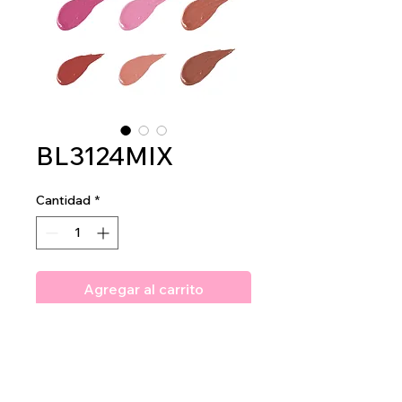
BL3124MIX
Cantidad
*
Agregar al carrito
Amuse Professional Liquid
Bloom Lip Cheek & Shadow
2dz per display