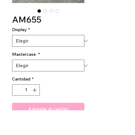
AM655
Display
*
Mastercase
*
Cantidad
*
Agregar al carrito
Amuse
NoShine Club
blotting
paper 300pcs